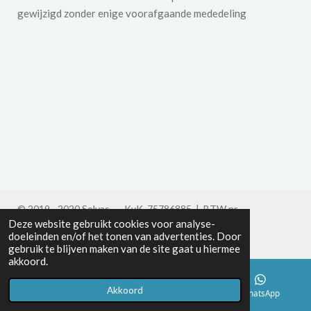
gewijzigd zonder enige voorafgaande mededeling
© 2019 - 2020 Solvas KvK 75786885 | BTW nr
Deze website gebruikt cookies voor analyse-
NL002057968B26
Algemene Verordening
doeleinden en/of het tonen van advertenties. Door
Gegevensbescherming
Disclaimer
gebruik te blijven maken van de site gaat u hiermee
akkoord.
Akkoord
E-mailadres
Telefoonnummer
WhatsApp