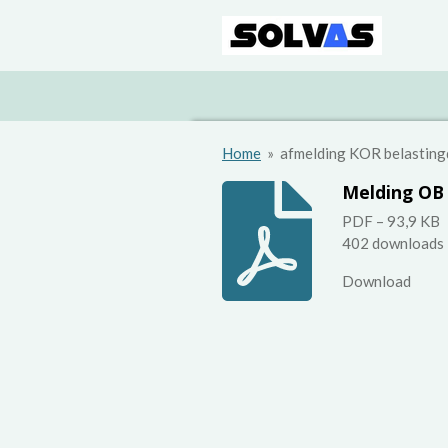
Ga
direct
naar
de
hoofdinhoud
Home
»
afmelding KOR belasting
Melding OB 
PDF – 93,9 KB
402 downloads
Download